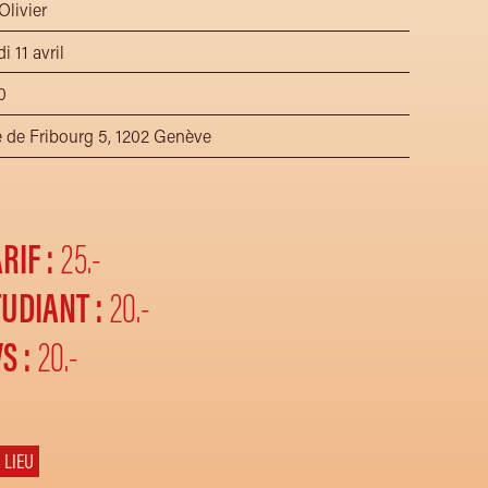
livier
 11 avril
0
 de Fribourg 5, 1202 Genève
RIF :
25.-
TUDIANT :
20.-
S :
20.-
 LIEU