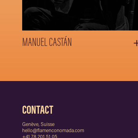
MANUEL CASTÁN
CONTACT
Genève, Suisse
hello@flamenconomada.com
+41 78 201 51 05