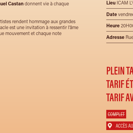
Lieu
ICAM L’O
uel Castan
donnent vie à chaque
Date
vendredi
 artistes rendent hommage aux grandes
Heure
20H0
cle est une invitation à ressentir l’âme
aque mouvement et chaque note
Adresse
Rue
PLEIN TA
TARIF É
TARIF AV
COMPLET
ACCÈS AU