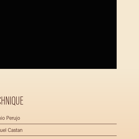
CHNIQUE
io Perujo
el Castan