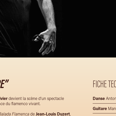
RE”
FICHE TE
ivier
devient la scène d’un spectacle
Danse
Anton
nce du flamenco vivant.
Guitare
Manu
Balada Flamenca
de
Jean-Louis Duzert
,