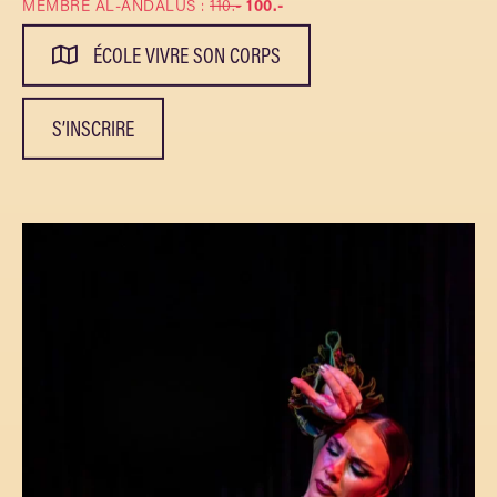
MEMBRE AL-ANDALUS :
110.-
100.-
ÉCOLE VIVRE SON CORPS
S’INSCRIRE